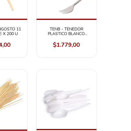
NGOSTO 11
TENB - TENEDOR
 X 200 U
PLASTICO BLANCO
KOVALPLAST ENVASADO
X 50 UNIDADES
4,00
$1.779,00