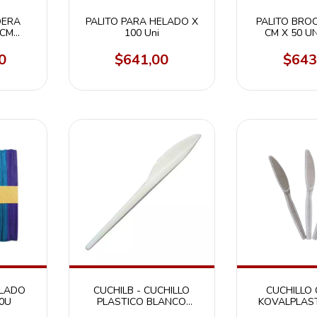
DERA
PALITO PARA HELADO X
PALITO BRO
 CM
100 Uni
CM X 50 U
0 U.
BOLSA 
0
$641,00
$643
ELADO
CUCHILB - CUCHILLO
CUCHILLO 
0U
PLASTICO BLANCO
KOVALPLAST
KOVALPLAST X 50 UN