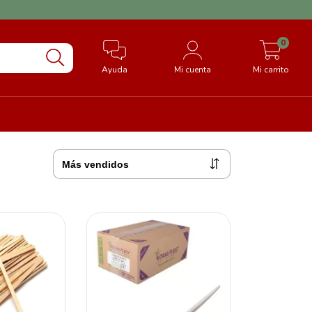
0
Ayuda
Mi cuenta
Mi carrito