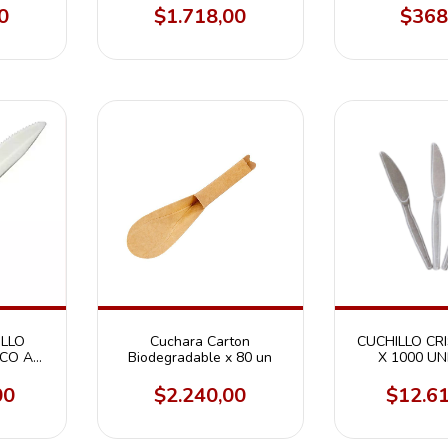
0
$1.718,00
$368
ILLO
Cuchara Carton
CUCHILLO CR
CO A
Biodegradable x 80 un
X 1000 U
000 U
00
$2.240,00
$12.6