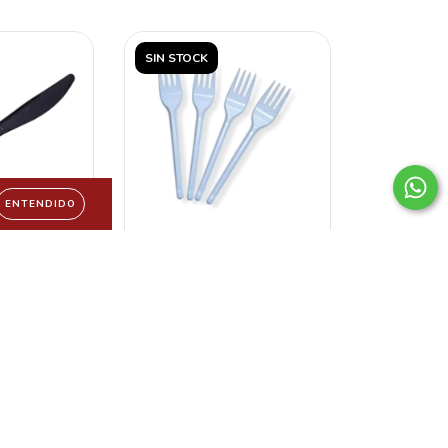
SIN STOCK
ENTENDIDO
PLASTICO
TENEDOR BLANCO
FORZADO
REFORZADO POR 50
UN
UNIDADES
,00
$981,00
SIN STOCK