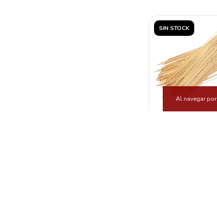
SIN STOCK
Al navegar por 
PALITO BROCHET
CM 50 UNIDADES
AZUL
$547,0
SIN STOCK