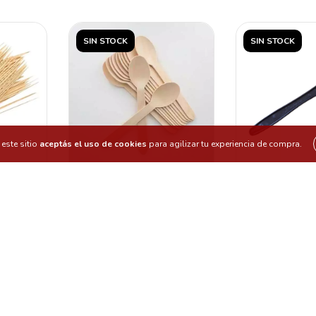
SIN STOCK
SIN STOCK
este sitio
aceptás el uso de cookies
para agilizar tu experiencia de compra.
TE 25
CUCHARITAS DE BAMBÙ
CUCHILLO 
 BOLSA
X 25 UNIDADES
NEGRO RE
X25
0
$1.499,00
$432
SIN STOCK
SIN STOCK