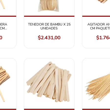
DERA
TENEDOR DE BAMBU X 25
AGITADOR A
 CM
UNIDADES
CM PAQUETE
0 U.
0
$2.431,00
$1.76